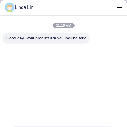
নিয়ন্ত্রণ
Linda Lin
যোগাযোগ
11:16 AM
করুন
Good day, what product are you looking for?
উদ্ধৃতির
জন্য
আবেদন
সাইট
ম্যাপ
রাবার এসএস শিল্পকৌশল এয়ার স্প্রিং কম্পন বিচ্ছিন্নতা সরঞ্জাম পরীক্ষার প্ল্যাটফর্ম
PRIVACY
W01-358-7731 স্ফীতি গ্যাস হোল