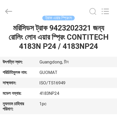
GUOMAT
AIR
SPRING
CO.
,
ট্রাক এয়ার স্প্রিংস
LTD.
All
Rights
মরিসিডস ট্রাক 9423202321 জন্য
বাড়ি
Reserved.
রোলিং লোব এয়ার স্প্রিং CONTITECH
পণ্য
4183N P24 / 4183NP24
আমাদের
উৎপত্তি স্থল:
Guangdong, চীন
সম্পর্কে
পরিচিতিমুলক নাম:
GUOMAT
সাক্ষ্যদান:
ISO/TS16949
কারখানা
মডেল নম্বার:
4183NP24
ভ্রমণ
ন্যূনতম চাহিদার
1pc
পরিমাণ:
মান