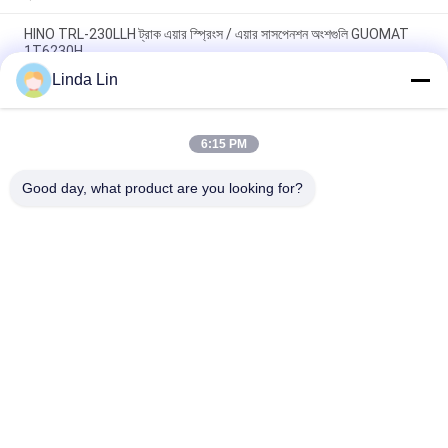
HINO TRL-230LLH ট্রাক এয়ার স্প্রিংস / এয়ার সাসপেনশন অংশগুলি GUOMAT
1T6230H
Linda Lin
940 মেগাবাইট ট্রাক এয়ার স্প্রিংস W01 এম58 8609 বেলজ 1 টি 17 ডি 4.3 4.3
বিট ওয়াই বি পিড 05.4২9.4২.41.1
6:15 PM
W013585311 ফায়ারস্টোন রিভারসিবল ধনু 1T14C-1 ট্রাক ছোট আকারের হাতা বায়ু
স্প্রিংস
Good day, what product are you looking for?
সব
সাসপেনশন এয়ার বসন্ত
শিল্প এয়ার বসন্ত
গুডিয়ার এয়ার স্প্রিং
বায়ু সাসপেনশন কম্প্রেসার
BMW এয়ার সাসপেনশন 
মার্সেডিজ এয়ার সাসপেনশন
অংশ