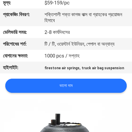
মূল্য:
$59-159/pc
নিয়ন্ত্রণ
প্যাকেজিং বিবরণ:
শক্তিশালী শক্ত কাগজ বাক্স বা গ্রাহকের প্রয়োজন
হিসাবে
যোগাযোগ
ডেলিভারি সময়:
2-8 কার্যদিবসের
করুন
পরিশোধের শর্ত:
টি / টি, ওয়েস্টার্ন ইউনিয়ন, পেপাল বা অন্যান্য
উদ্ধৃতির
যোগানের ক্ষমতা:
1000 pcs / সপ্তাহ
জন্য
হাইলাইট:
,
firestone air springs
truck air bag suspension
আবেদন
ভালো দাম
সাইট
ম্যাপ
PRIVACY