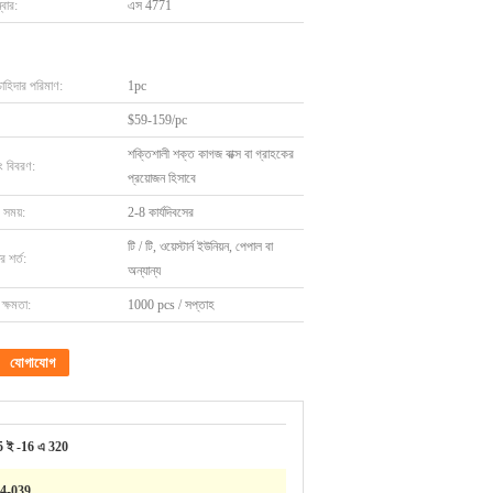
বার:
এস 4771
চাহিদার পরিমাণ:
1pc
$59-159/pc
শক্তিশালী শক্ত কাগজ বাক্স বা গ্রাহকের
ং বিবরণ:
প্রয়োজন হিসাবে
 সময়:
2-8 কার্যদিবসের
টি / টি, ওয়েস্টার্ন ইউনিয়ন, পেপাল বা
 শর্ত:
অন্যান্য
ক্ষমতা:
1000 pcs / সপ্তাহ
যোগাযোগ
5 ই -16 এ 320
14-039