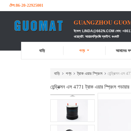
টেল:
86-20-22925001
GUANGZHOU GUOMAT
ইমেল: LINDA@662N.COM মোব: +86139
ওয়েচ্যাট: আয়ারসপ্রিংজি স্কাইপ: গুওমাট
বাড়ি
পণ্য
আমাদের সম্
বাড়ি
পণ্য
ট্রাক এয়ার স্প্রিংস
হেন্ড্রিক্সন এস 4
হেন্ড্রিক্সন এস 4771 ট্রাক এয়ার স্প্রিংস গডায়