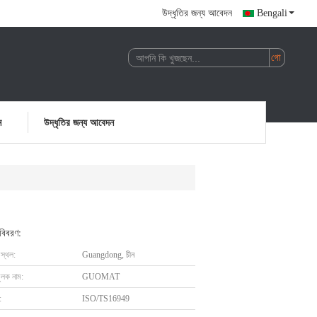
উদ্ধৃতির জন্য আবেদন
Bengali
ন
উদ্ধৃতির জন্য আবেদন
 বিবরণ:
 স্থল:
Guangdong, চীন
ুলক নাম:
GUOMAT
:
ISO/TS16949