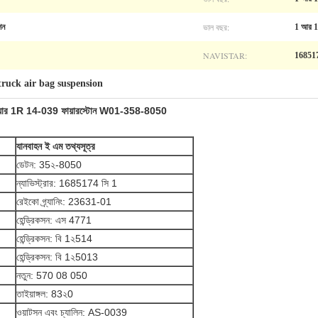
ভাল বছর:
শন
1 আর 
NAVISTAR:
16851
truck air bag suspension
ইয়ার 1R 14-039 ফায়ারস্টোন W01-358-8050
যানবাহন
ই এম তথ্যসূত্র
ডেটন: 35২-8050
ন্যাভিস্ট্রার: 1685174 সি 1
রেইকো গ্র্যানিং: 23631-01
হেন্ড্রিকসন: এস 4771
হেন্ড্রিকসন: বি 1২514
হেন্ড্রিকসন: বি 1২5013
নতুন: 570 08 050
তাইয়াঙ্গল: 83২0
ওয়াটসন এবং চ্যালিন: AS-0039