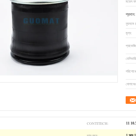
মডেল নম্
প্রদান:
ন্যূনতম 
মূল্য:
প্যাকেজি
ডেলিভারি
পরিশোধের
যোগানের 
CONTITECH:
11 10.
ভাল বছর:
1 আর 