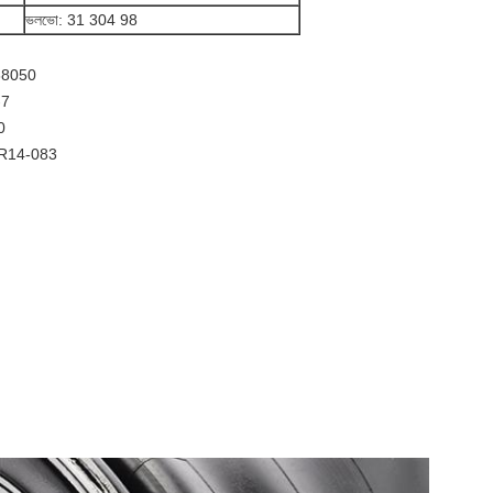
ভলভো: 31 304 98
588050
-7
0
 1R14-083