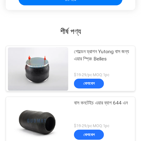
শীর্ষ পণ্য
গোল্ডেন ড্রাগন Yutong বাস জন্য
এয়ার স্প্রিং Belles
$19-29/pc MOQ:1pc
যোগাযোগ
বাস কনটেইচ এয়ার ব্যাগ 644 এন
$19-29/pc MOQ:1pc
যোগাযোগ