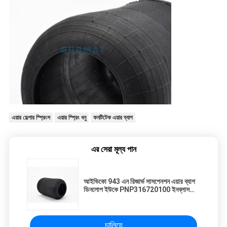
এয়ার হেল্পার স্প্রিংস
এয়ার স্প্রিং ধনু
কনটিটেক এয়ার ব্যাগ
এর সেরা মূল্য পান
আইভিকো 943 এন রিজার্ভ সাসপেনশন এয়ার ব্যাগ
ডিনলোপ ইউকে PNP316720100 ইনব্লাস
5001051 জন্য
চালিয়ে