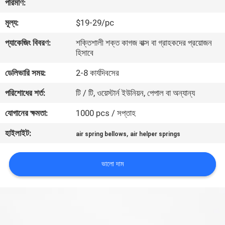
পরিমাণ:
নিয়ন্ত্রণ
মূল্য:
$19-29/pc
যোগাযোগ
প্যাকেজিং বিবরণ:
শক্তিশালী শক্ত কাগজ বাক্স বা গ্রাহকদের প্রয়োজন
হিসাবে
করুন
ডেলিভারি সময়:
2-8 কার্যদিবসের
উদ্ধৃতির
পরিশোধের শর্ত:
টি / টি, ওয়েস্টার্ন ইউনিয়ন, পেপাল বা অন্যান্য
জন্য
যোগানের ক্ষমতা:
1000 pcs / সপ্তাহ
আবেদন
হাইলাইট:
,
air spring bellows
air helper springs
সাইট
ভালো দাম
ম্যাপ
PRIVACY