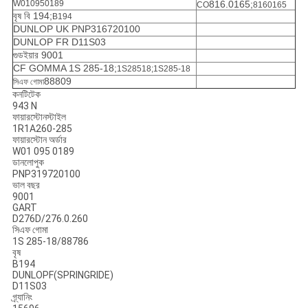
W010950189
816.0165;
CO
8160165
বৃষ বি 194;
B194
DUNLOP UK PNP316720100
DUNLOP FR D11S03
গুডইয়ার 9001
CF GOMMA 1S 285-18;
1S28518;1S285-18
88809
সিএফ গোমা
কনটিটেক
943 N
ফায়ারস্টোনস্টাইল
1R1A260-285
ফায়ারস্টোন অর্ডার
W01 095 0189
ডানলোপুক
PNP319720100
ভাল বছর
9001
GART
D276D/276.0.260
সিএফ গোমা
1S 285-18/88786
বৃষ
B194
DUNLOPF(SPRINGRIDE)
D11S03
গ্র্যানিং