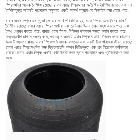
স্প্রিংগুলির অনেক বৈশিষ্ট্য রয়েছে: রাবার এয়ার স্প্রিং-এর অ-রৈখিক বৈশিষ্ট্য রয়েছে এবং এর
বৈশিষ্ট্যযুক্ত লাইনটি প্রয়োজন অনুসারে একটি আদর্শ বক্ররেখায় ডিজাইন করা যেতে পারে;
রাবার এয়ার স্প্রিং এর দৃঢ়তা লোডের সাথে পরিবর্তিত হয়, যাতে স্প্রিং ডিভাইসের আদর্শ
বৈশিষ্ট্য রয়েছে: রাবার এয়ার স্প্রিং অক্ষীয় এবং রেডিয়াল উভয় লোড সহ্য করতে পারে এবং
টর্কও প্রেরণ করতে পারে: রাবার এয়ার স্প্রিং বিভিন্ন ভারবহন ক্ষমতা অর্জন করতে পারে
অভ্যন্তরীণ চাপ সামঞ্জস্য করে, গুয়াংজু গাওম্যাট এয়ার স্প্রিংস তাই বিভিন্ন লোড চাহিদার
জন্য উপযুক্ত: রাবার এয়ার স্প্রিংগুলি হালকা ওজনের এবং একটি দীর্ঘ পরিষেবা জীবন রয়েছে:
রাবার এয়ার স্প্রিংসগুলির উচ্চ ফ্রিকোয়েন্সি কম্পন বিচ্ছিন্নতা এবং শব্দ নিরোধক কর্মক্ষমতা
রয়েছে।রাবার এয়ার স্প্রিং একটি ছোট ইনস্টলেশন স্থান প্রয়োজন এবং প্রতিস্থাপন করা
সহজ।