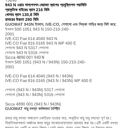
15696
943 N এয়ার সাসপেনশন মেরামত ব্যাগের প্রযুক্তিগত পরামিতি
প্রাকৃতিক বাইরের ব্যাস 216 মিমি
খোলার ব্যাস 130,8 মিমি
রাবারের উচ্চতা 290 মিমি
GUOMAT 943N ইনবাস, IVE-CO, পেগাসো এবং সিক্কা গাড়ির জন্য ফিট করে:
ইনবাস 500 1051 943 N 150-210-240-
2001
IVE-CO Fiat 614.4040 943 N
IVE-CO Fiat 816.0165 943 N MP 400 E
পেগাসো 943 N 5317 পেগাসো
পেগাসো 943 N 5316 পেগাসো
Sicca 4890 001 943 N
ইনবাস 500 1051 (943 N / 943N) 150-210-240-
2001
IVE-CO Fiat 614.4040 (943 N / 943N)
IVE-CO Fiat 816.0165 (943 N / 943N) MP 400 E
পেগাসো (943 N / 943N) 5317 পেগাসো
পেগাসো (943 N / 943N) 5316 পেগাসো
Sicca 4890 001 (943 N / 943N)
GUOMAT বায়ু বসন্ত কর্মক্ষমতা বৈশিষ্ট্য
রাবার বায়ু বসন্ত সমাবেশে একত্রিত হওয়ার পরে, সংকুচিত বায়ু বায়ু বসন্তে পূর্ণ হয়।
স্থিতিস্থাপকতা অর্জনের জন্য বায়ুর সংকোচনযোগ্যতা ব্যবহার করা হয়।এটি একটি বসন্ত
প্রভাব সহ একটি অ ধাতব স্প্রিং।একই সময়ে, রাবার এয়ার স্প্রিং-এর উচ্চতর ধাতব