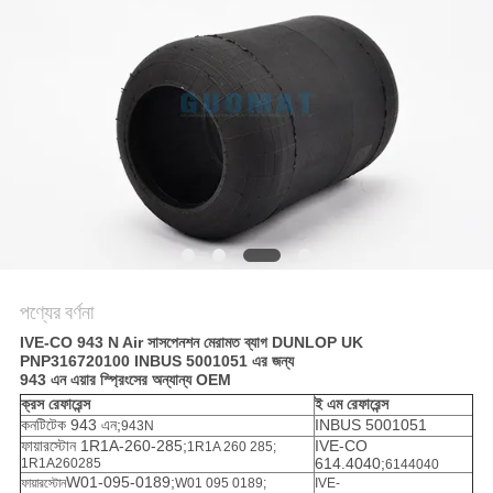
POLICY
পণ্যের বর্ণনা
IVE-CO 943 N Air সাসপেনশন মেরামত ব্যাগ DUNLOP UK
PNP316720100 INBUS 5001051 এর জন্য
943 এন এয়ার স্প্রিংসের অন্যান্য OEM
ক্রস রেফারেন্স
ই এম রেফারেন্স
কনটিটেক 943 এন;
INBUS 5001051
943N
ফায়ারস্টোন 1R1A-260-285;
IVE-CO
1R1A 260 285;
614.4040;
1R1A260285
6144040
W01-095-0189;
ফায়ারস্টোন
W01 095 0189;
IVE-