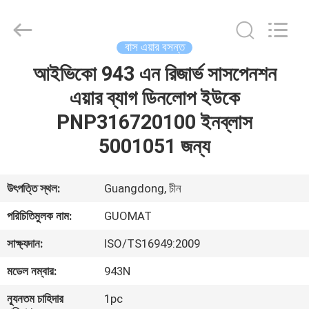
GUOMAT
AIR
SPRING
CO.
,
বাস এয়ার বসন্ত
LTD.
All
Rights
আইভিকো 943 এন রিজার্ভ সাসপেনশন
বাড়ি
Reserved.
এয়ার ব্যাগ ডিনলোপ ইউকে
পণ্য
PNP316720100 ইনব্লাস
5001051 জন্য
আমাদের
সম্পর্কে
উৎপত্তি স্থল:
Guangdong, চীন
পরিচিতিমুলক নাম:
GUOMAT
কারখানা
সাক্ষ্যদান:
ISO/TS16949:2009
ভ্রমণ
মডেল নম্বার:
943N
মান
ন্যূনতম চাহিদার
1pc