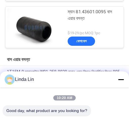
ম্যান 81.43601.0095 বাস
এয়ার বসন্ত
$19-29/pc MOQ:1pc
যোগাযোগ
বাস এয়ার বসন্ত
1T15M-0 ফায়ারস্টোন W01-358-9039 রাবার এয়ার স্প্রিং রিভার্সিবল স্লিভ 905-
57-085
Linda Lin
W013588646 নিউই বাস এয়ার স্প্রিং বেলো গোল্ডেন ড্রাগন ইউটং 1T15M-2
10:20 AM
প্রাকৃতিক রাবার 6111300390 বাস এয়ার স্প্রিং ক্রস ফায়ারস্টোন 1R2D390360
GOODYEAR 9010
Good day, what product are you looking for?
সব