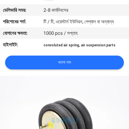
নিয়ন্ত্রণ
ডেলিভারি সময়:
2-8 কার্যদিবসের
পরিশোধের শর্ত:
টি / টি, ওয়েস্টার্ন ইউনিয়ন, পেপ্যাল ​​বা অন্যান্য
যোগাযোগ
যোগানের ক্ষমতা:
1000 pcs / সপ্তাহ
করুন
হাইলাইট:
,
convoluted air spring
air suspension parts
উদ্ধৃতির
জন্য
ভালো দাম
আবেদন
সাইট
ম্যাপ
PRIVACY