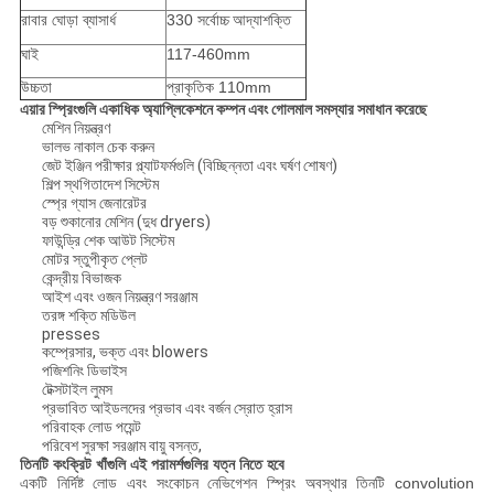
রাবার ঘোড়া ব্যাসার্ধ
330 সর্বোচ্চ
আদ্যাশক্তি
ঘাই
117-460mm
উচ্চতা
প্রাকৃতিক 110mm
এয়ার স্প্রিংগুলি একাধিক অ্যাপ্লিকেশনে কম্পন এবং গোলমাল সমস্যার সমাধান করেছে
মেশিন নিয়ন্ত্রণ
ভালভ নাকাল চেক করুন
জেট ইঞ্জিন পরীক্ষার প্ল্যাটফর্মগুলি (বিচ্ছিন্নতা এবং ঘর্ষণ শোষণ)
শিল্প স্থগিতাদেশ সিস্টেম
স্প্রে গ্যাস জেনারেটর
বড় শুকানোর মেশিন (দুধ dryers)
ফাউন্ড্রি শেক আউট সিস্টেম
মোটর স্তুপীকৃত প্লেট
কেন্দ্রীয় বিভাজক
আইশ এবং ওজন নিয়ন্ত্রণ সরঞ্জাম
তরঙ্গ শক্তি মডিউল
presses
কম্প্রেসার, ভক্ত এবং blowers
পজিশনিং ডিভাইস
টেক্সটাইল লুমস
প্রভাবিত আইডলদের প্রভাব এবং বর্জন স্রোত হ্রাস
পরিবাহক লোড পয়েন্ট
পরিবেশ সুরক্ষা সরঞ্জাম বায়ু বসন্ত,
তিনটি কংক্রিট খাঁগুলি এই পরামর্শগুলির যত্ন নিতে হবে
একটি নির্দিষ্ট লোড এবং সংকোচন নেভিগেশন স্প্রিং অবস্থার তিনটি convolution