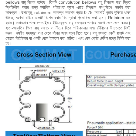
bellows বায়ু বিশেষ ঘটেছে।
তিনটি convolution bellows বায়ু স্প্রিংস সারা স্থিত
স্থিতিশীল করার জন্য সর্বাধিক বহিরাগত ব্যাস এয়ার স্প্রিংস সম্পূর্ণরূপে সমর্থন করা
আবশ্যক।
উপরন্তু, retainers অবরুদ্ধ অবশেষ প্রায় 0.75 "সাপোর্ট পৃষ্ঠায় লুকিয়ে থাকা
উচিত, অথবা বাইরে একটি বিশেষ রবার রিং দ্বারা প্রসারিত করা হবে। Retainer এর
ব্যাস। সহায়তার পক্ষে গোডাইয়ার ইঞ্জিনযুক্ত বায়ু বসন্তের পণ্যের নকশা যোগাযোগ করুন।
হাতা-আকৃতির শিলা বায়ু বসন্ত বা নীচের দিকে পরিচালনার সময় টেবিলের উচ্চতাতে লিস্ট
করুন। নমনীয় সদস্যরা বাধা থেকে বাঁচার জন্য যত্ন নিতে হবে। বায়ু বসন্ত একটি ফ্ল্যাট এবং
লোয়ার রিটেইনার বা একটি বেসে ইনস্টল করা উচিত। এবং বেস প্লেট টেবিল মধ্যে নির্দিষ্ট করা
হয়।