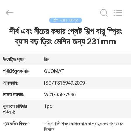
GUOMAT
AIR
SPRING
CO.
,
শিল্প এয়ার বসন্ত
LTD.
All
Rights
শীর্ষ এবং নীচের কভার প্লেট শিল্প বায়ু স্প্রিং
বাড়ি
Reserved.
ব্যাস বড় ড্রিং মেশিন জন্য 231mm
পণ্য
উৎপত্তি স্থল:
চীন
আমাদের
পরিচিতিমুলক নাম:
GUOMAT
সম্পর্কে
সাক্ষ্যদান:
ISO/TS16949:2009
মডেল নম্বার:
W01-358-7996
কারখানা
ন্যূনতম চাহিদার
1pc
ভ্রমণ
পরিমাণ:
প্যাকেজিং বিবরণ:
শক্তিশালী শক্ত কাগজ বাক্স বা গ্রাহকদের প্রয়োজন
মান
হিসাবে