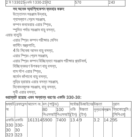
2 বি 133025
এফডি 1330-25
92
570
243
সহ অনেক অ্যাপ্লিকেশন ব্যবহার করুন:
উত্তোলন সরঞ্জাম উদ্ধার,
গ্যাসব্যাগ প্রেস সরঞ্জাম,
কম্পন কনভেয়ার এয়ার স্প্রিং,
স্পন্দিত পর্দার সরঞ্জাম বায়ু বসন্ত,
এয়ার হাতুড়ি
এয়ার স্প্রিং কম্পন পরীক্ষার মেশিন
কাস্টিং যন্ত্রপাতি,
4 ডি সিনেমা আসন বায়ু বসন্ত,
এয়ার স্প্রিং প্রেস সরঞ্জাম,
এয়ার স্প্রিং কম্পন বিচ্ছিন্নতা সরঞ্জাম পরীক্ষার প্ল্যাটফর্ম,
বিচ্ছিন্নকরণ উপকরণ বায়ু বসন্ত,
বাস স্টপ এয়ার স্প্রিং,
মার্বেল কাঁপানো বায়ু বসন্ত,
লন্ড্রি ড্রায়ার এয়ার বসন্ত সরঞ্জাম,
বিনোদনমূলক সরঞ্জাম, বায়ু বসন্ত,
সুখী এয়ার বসন্ত,
গুয়াম্যাট রয়েছে এমন অন্যান্য ধরণের এফডি 330-30:
গুম্যাট
রেফারেন্স
আদেশ নং.
বল (পাউন্ড)
সর্বোচ্চ
ডিজাইনের
উচ্চতা
নুরাল
নং
ওডি
উচ্চতা
ফ্রিকোয়েন্সি।
80
100
নূন্যতম
ম্যাক্স
পিএসআই
পিএসআই
(ইন)
(ইন)
[সিপিএম]
এফডি
এফডি
161314
5900
7400
13.4
9
3.2
14.2
95
330
330-
30
30
323
323