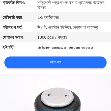
প্যাকেজিং বিবরণ:
শক্তিশালী শক্ত কাগজ বাক্স বা গ্রাহকদের প্রয়োজন
নিয়ন্ত্রণ
হিসাবে
ডেলিভারি সময়:
2-8 কার্যদিবসের
যোগাযোগ
পরিশোধের শর্ত:
টি / টি, ওয়েস্টার্ন ইউনিয়ন, পেপ্যাল ​​বা অন্যান্য
করুন
যোগানের ক্ষমতা:
1000 pcs / সপ্তাহ
উদ্ধৃতির
হাইলাইট:
,
air helper springs
air suspension parts
জন্য
আবেদন
ভালো দাম
সাইট
ম্যাপ
PRIVACY