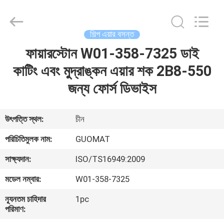
GUOMAT
AIR
SPRING
CO.
,
শিল্প এয়ার বসন্ত
LTD.
All
Rights
ফায়ারস্টোন W01-358-7325 ডাই
বাড়ি
Reserved.
কাটিং এবং মুদ্রাঙ্কন এয়ার শক 2B8-550
পণ্য
জন্য ফোর্স ডিভাইস
আমাদের
উৎপত্তি স্থল:
চীন
সম্পর্কে
পরিচিতিমুলক নাম:
GUOMAT
সাক্ষ্যদান:
ISO/TS16949:2009
কারখানা
মডেল নম্বার:
W01-358-7325
ভ্রমণ
ন্যূনতম চাহিদার
1pc
পরিমাণ:
মান