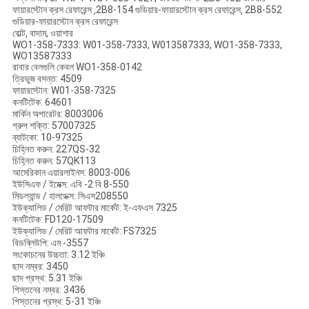
ফায়ারস্টোন ক্রস রেফারেন্স ‚2B8-154 গুডিয়ার-ফায়ারস্টোন ক্রস রেফারেন্স‚ 2B8-552
গুডিয়ার-ফায়ারস্টোন ক্রস রেফারেন্স
বোল্ট, বাদাম, ওয়াশার
WO1-358-7333: W01-358-7333, W013587333, WO1-358-7333,
WO13587333
রাবার বেলগুলি কেবল WO1-358-0142
ত্রিভুজ বসন্ত: 4509
ফায়ারস্টোন: W01-358-7325
কনটিটেক: 64601
মার্কিন অপারেটর: 8003006
গ্রুপ শক্তি: 57007325
ব্যাটকো: 10-97325
চিহ্নিত করুন: 227QS-32
চিহ্নিত করুন: 57QK113
আমেরিকান এয়ারলাইনস: 8003-006
ইউসিএফ / ইমেক্স: এবি -2 বি 8-550
মিডল্যান্ড / হালডেক্স: সিএস208550
ইউক্যালিড / মেরিট আফটার মার্কেট: ই-এফএস 7325
কনটিটেক: FD120-17509
ইউক্যালিড / মেরিট আফটার মার্কেট: FS7325
বিডব্লিউপি: এম -3557
সংকোচনের উচ্চতা: 3.12 ইঞ্চি
ছাদ নম্বর: 3450
ছাদ প্রস্থ: 5.31 ইঞ্চি
পিস্তনের নম্বর: 3436
পিস্তনের প্রস্থ: 5-31 ইঞ্চি