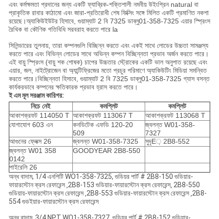
এবং কর্মক্ষমতা প্রদানের জন্য একটি ফ্যাব্রিক-শক্তিশালী নমনীয় উইংপ্রিন natural বা
প্রাকৃতিক রাবার কাঠামো এবং জারা-প্রতিরোধী শেষ ফিক্সিং সঙ্গে মিলিত একটি প্রমাণিত নকশা
রয়েছে।অ্যাকিউইউটর হিসাবে, গুয়াম্যাট 2 বি 7325 ডাব্লু01-358-7325 এয়ার স্প্রিংস
রৈখিক বা কৌণিক গতিবিধি সরবরাহ করতে পারে la
সিলিন্ডারের তুলনায়, তারা কম্পনগুলি বিচ্ছিন্ন করতে এবং একই সাথে লোডের উচ্চতা সামঞ্জস্য
করতে পারে এবং বিভিন্ন লোডের সাথে অভিন্ন কম্পন বিচ্ছিন্নতা প্রভাব অর্জন করতে পারে।
এই বায়ু স্প্রিংস (বায়ু শক শোষক) চাপের উচ্চতার স্ট্রোকের একটি ভাল অনুপাত রয়েছে এবং
এয়ার, জল, নাইট্রোজেন বা অ্যান্টিফ্রিজের মতো প্রচুর পরিমাণে অ্যাকিউটিং মিডিয়া সমন্বিত
করতে পারে।বিচ্ছিন্নতা হিসাবে, গুয়াম্যাট 2 বি 7325 ডাব্লু01-358-7325 গ্যাস বসন্ত
কার্যকরভাবে কম্পনের ক্ষতিকারক প্রভাব হ্রাস করতে পারে।
ই এম মূল সরঞ্জাম কারিগর:
নিচে নেই
কমপ্লিট
কমপ্লিট
আকাশক্রফট 114050 T
আকাশক্রফট 113067 T
আকাশক্রফট 113068 T
যোগাযোগ 603 এন
কনডিটেক এফডি 120-20
জ্বলন্ত W01-358-
509
7327
আগুনের ফ্লেক্স 26
জ্বলন্ত W01-358-7325
সুদৃE় 2B8-552
জ্বলন্ত W01 358
GOODYEAR 2B8-550
0142
পাইরেলি 26
অন্ধ বাদাম, 1/4 এনপিটি WO1-358-7325, গুডিয়র পার্ট # 2B8-150 গুডিয়ার-
ফায়ারস্টোন ক্রস রেফারেন্স ‚2B8-153 গুডিয়ার-ফায়ারস্টোন ক্রস রেফারেন্স‚ 2B8-550
গুডিয়ায়-ফায়ারস্টোন ক্রস রেফারেন্স ‚2B8-553 গুডিয়ার-ফায়ারস্টোন ক্রস রেফারেন্স ‚2B8-
554 গুডইয়ার-ফায়ারস্টোন ক্রস রেফারেন্স
অন্ধ বাদাম, 3/4 NPT WO1-358-7327, গুডিয়র পার্ট # 2B8-152 গুডিয়ার-