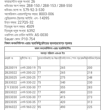
ফায়ারস্টোন ধনুক সংখ্যা: 26
গুডিয়ের অংশ নম্বর: 2B8-150 / 2B8-153 / 2B8-550
গুডিয়র বেলো নং: 579-92-3-530
আমেরিকান এয়ারলাইন্সের নম্বর: 8003-006
হেন্ড্রিকসন ট্রেলার আইডি: এস -14395
চিহ্ন নম্বর: 227QS-32
ত্রিভুজ অংশ নম্বর: 4509
ত্রিভুজ ধনুক সংখ্যা: 6392
ওয়াটসন এবং চারিন আইডি: AS-0030
Sauer কোড: P10-754
সিঙ্গল কনভলিউশন এয়ার অ্যাকিউুয়েটারের ব্যবহারযোগ্য প্রকার
ডাবল কনভোলিউশন এয়ার অ্যাকিউটেটর
সমস্ত পরিমাপ এমএম ইন
গুম্যাট নং
কন্টিটেক না।
ন্যূনতমডিজাইনের উচ্চতা
ইনস্টলেশন স্পেস প্রয়োজনীয়
সর্বাধিকস্ট্রোক
2B20019
এফডি 200-19
75
265
200
2B20022
এফডি 200-22
77
265
218
2B20025
এফডি 200-25
77
275
248
2B33022
এফডি 330-22
75
340
230
2 বি 33030
এফডি 330-30
77
355
283
2B53022
এফডি 530-22
77
400
233
2B53030
এফডি 530-30
77
415
273
2B53035
এফডি 530-35
77
420
313
2B96022
এফডি 960-22
95
490
225