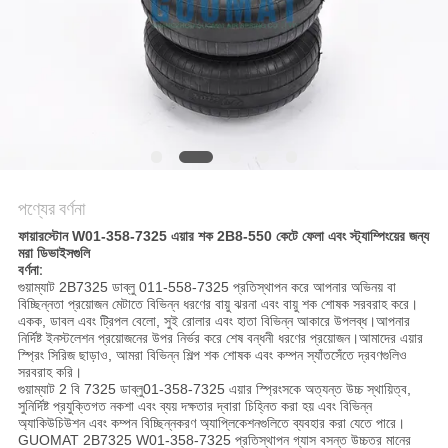
POLICY
পণ্যের বর্ণনা
ফায়ারস্টোন W01-358-7325 এয়ার শক 2B8-550 কেটে ফেলা এবং স্ট্যাম্পিংয়ের জন্য
মরা ডিভাইসগুলি
বর্ণনা:
গুয়াম্যাট 2B7325 ডাব্লু 011-558-7325 প্রতিস্থাপন করে আপনার অভিনয় বা
বিচ্ছিন্নতা প্রয়োজন মেটাতে বিভিন্ন ধরণের বায়ু ঝরনা এবং বায়ু শক শোষক সরবরাহ করে।
একক, ডাবল এবং ট্রিপল বেলো, সুই রোলার এবং হাতা বিভিন্ন আকারে উপলব্ধ।আপনার
নির্দিষ্ট ইনস্টলেশন প্রয়োজনের উপর নির্ভর করে শেষ বন্ধনী ধরণের প্রয়োজন।আমাদের এয়ার
স্প্রিং সিরিজ ছাড়াও, আমরা বিভিন্ন শিল্প শক শোষক এবং কম্পন স্যাঁতসেঁতে দ্রবণগুলিও
সরবরাহ করি।
গুয়াম্যাট 2 বি 7325 ডাব্লু01-358-7325 এয়ার স্প্রিংসকে অত্যন্ত উচ্চ স্থায়িত্ব,
সুনির্দিষ্ট প্রযুক্তিগত নকশা এবং ব্যয় দক্ষতার দ্বারা চিহ্নিত করা হয় এবং বিভিন্ন
অ্যাকিউচিউশন এবং কম্পন বিচ্ছিন্নকরণ অ্যাপ্লিকেশনগুলিতে ব্যবহার করা যেতে পারে।
GUOMAT 2B7325 W01-358-7325 প্রতিস্থাপন গ্যাস বসন্ত উচ্চতর মানের