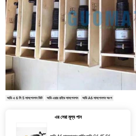
অডি এ 6 সি 5 সাসপেনশন কিট
অডি এয়ার রাইড সাসপেনশন
অডি A6 সাসপেনশন অংশ
এর সেরা মূল্য পান