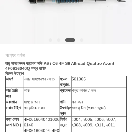
POLICY
পণ্যের বর্ণনা
বায়ু সাসপেনশন যন্ত্রাংশ অডি A6 / C6 4F S6 Allroad Quattro Avant
4F0616040Q সম্মুখ রাইট
বিশেষ উল্লেখ
আদর্শ
এয়ার সাসপেনশন বসন্ত
মডেল
501005
নাম্বার.
কার তৈরি
অডি
প্যাকেজ
শক্ত কাগজ / বাক্স
করে
অবস্থান
সামনের ডান
পাটা
এক বছর
রাবার টাইপ
প্রাকৃতিক রাবার
উৎপত্তি
গুয়াংঝু চীন (প্রধান ভূখন্ড)
স্থল
পণ্য কোন
4F0616040401006
নির্মাণ
২004, ২005, ২006, ২007,
অংশ NO।
6140
বছর:
২008, ২009, ২011, ২011
4F0616040 পি, 4F0