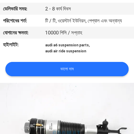
নিয়ন্ত্রণ
ডেলিভারি সময়:
2 - 8 কার্য দিবস
পরিশোধের শর্ত:
টি / টি, ওয়েস্টার্ন ইউনিয়ন, পেপ্যাল ​​এবং অন্যান্য
যোগাযোগ
যোগানের ক্ষমতা:
10000 পিসি / সপ্তাহ
করুন
হাইলাইট:
,
audi a6 suspension parts
audi air ride suspension
উদ্ধৃতির
জন্য
ভালো দাম
আবেদন
সাইট
ম্যাপ
PRIVACY