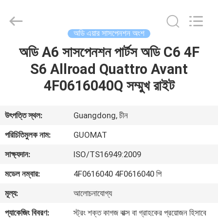
GUOMAT
AIR
SPRING
CO.
,
অডি এয়ার সাসপেনশন অংশ
LTD.
All
Rights
অডি A6 সাসপেনশন পার্টস অডি C6 4F
বাড়ি
Reserved.
S6 Allroad Quattro Avant
পণ্য
4F0616040Q সম্মুখ রাইট
আমাদের
উৎপত্তি স্থল:
Guangdong, চীন
সম্পর্কে
পরিচিতিমুলক নাম:
GUOMAT
সাক্ষ্যদান:
ISO/TS16949:2009
কারখানা
মডেল নম্বার:
4F0616040 4F0616040 পি
ভ্রমণ
মূল্য:
আলোচনাযোগ্য
মান
প্যাকেজিং বিবরণ:
স্ট্রং শক্ত কাগজ বাক্স বা গ্রাহকের প্রয়োজন হিসাবে