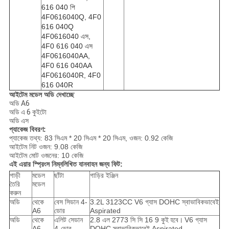
616 040 পি
4F0616040Q, 4F0
616 040Q
4F0616040 এস,
4F0 616 040 এস
4F0616040AA,
4F0 616 040AA
4F0616040R, 4F0
616 040R
আইটেম মডেল অডি দেখাচ্ছে
অডি A6
অডি এ 6 কুইটো
অডি এস
প্যাকেজ বিবরণ:
প্যাকেজ তথ্য: 83 সিএম * 20 সিএম * 20 সিএম, ওজন: 0.92 কেজি
আইটেম নিট ওজন: 9.08 কেজি
আইটেম মোট ওজনের: 10 কেজি
এই এয়ার স্প্রিংস নিম্নলিখিত যানবাহন জন্য ফিট:
গাড়ী
মডেল
ছাঁটা
গাড়ির ইঞ্জিন
তৈরি
মডেল
করুন
অডি
থেকে
বেস সিডান 4-
3.2L 3123CC V6 গ্যাস DOHC স্বাভাবিকভাবেই
A6
ডোর
Aspirated
অডি
থেকে
এলিট সেডান
2.8 এল 2773 সি সি 16 9 কুই
হবে।
V6 গ্যাস
A6
4-ডোর
DOHC স্বাভাবিকভাবেই Aspirated