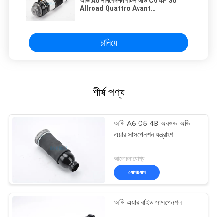
অডি A6 সাসপেনশন পার্টস অডি C6 4F S6
Allroad Quattro Avant
4F0616040Q সম্মুখ রাইট
চালিয়ে
শীর্ষ পণ্য
অডি A6 C5 4B অরওড অডি
এয়ার সাসপেনশন যন্ত্রাংশ
আলোচনাযোগ্য
যোগাযোগ
অডি এয়ার রাইড সাসপেনশন