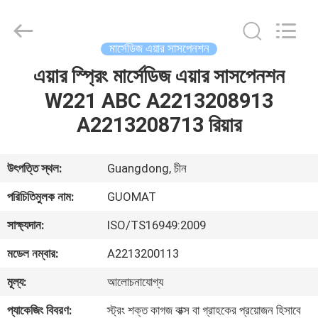
GUOMAT
AIR
SPRING
CO.
,
মার্সেডিজ এয়ার সাসপেনশন
LTD.
All
Rights
এয়ার স্প্রিং মার্সেডিজ এয়ার সাসপেনশন
বাড়ি
Reserved.
W221 ABC A2213208913
পণ্য
A2213208713 রিয়ার
আমাদের
উৎপত্তি স্থল:
Guangdong, চীন
সম্পর্কে
পরিচিতিমুলক নাম:
GUOMAT
সাক্ষ্যদান:
ISO/TS16949:2009
কারখানা
মডেল নম্বার:
A2213200113
ভ্রমণ
মূল্য:
আলোচনাযোগ্য
মান
প্যাকেজিং বিবরণ:
স্ট্রং শক্ত কাগজ বাক্স বা গ্রাহকের প্রয়োজন হিসাবে