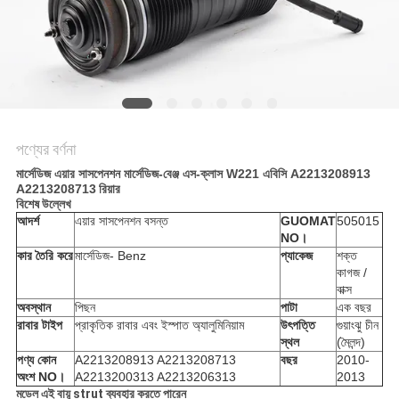
POLICY
পণ্যের বর্ণনা
মার্সেডিজ এয়ার সাসপেনশন মার্সেডিজ-বেঞ্জ এস-ক্লাস W221 এবিসি A2213208913
A2213208713
রিয়ার
বিশেষ উল্লেখ
আদর্শ
এয়ার সাসপেনশন বসন্ত
GUOMAT
505015
NO।
কার তৈরি করে
মার্সেডিজ- Benz
প্যাকেজ
শক্ত
কাগজ /
বাক্স
অবস্থান
পিছন
পাটা
এক বছর
রাবার টাইপ
প্রাকৃতিক রাবার এবং ইস্পাত অ্যালুমিনিয়াম
উৎপত্তি
গুয়াংঝু চীন
স্থল
(মৈলন্দ)
পণ্য কোন
A2213208913 A2213208713
বছর
2010-
অংশ NO।
A2213200313 A2213206313
2013
মডেল এই বায়ু strut ব্যবহার করতে পারেন