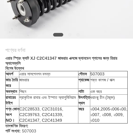
POLICY
পণ্যের বর্ণনা
এয়ার স্প্রিং ক্যাট XJ C2C41347 জাগুয়ার এক্সজে ভ্যানডেন প্লাসের জন্য রিয়ার
অ্যাসেম্বলি
বিশেষ উল্লেখ
আদর্শ
এয়ার সাসপেনশন বসন্ত
গৌতম
507003
কার তৈরি
জাগুয়ার
প্যাকেজ
শক্ত কাগজ / বাক্স
করে
অবস্থান
পিছন
পাটা
এক বছর
রাবারের
প্রাকৃতিক রাবার এবং ইস্পাত অ্যালুমিনিয়াম
উৎপত্তি
গুয়াংঝু চীন (মৈলন্দ)
টাইপ
স্থল
পণ্য কোন
C2C28533, C2C31016,
বছর
২004,2005২006২00,
অংশ
C2C39763, C2C41339,
২007, ২008, ২009,
NO।
C2C41347, C2C41349
২010
তাৎক্ষণিক বিবরণ:
পার্ট সংখ্যা:
507003