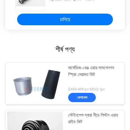
চালিয়ে
শীর্ষ পণ্য
মার্সেডিজ-বেঞ্জ এয়ার সাসপেনশন
স্প্রিং মেরামত কিট
$459-499/pc MOQ:1pc
যোগাযোগ
স্টেইনলেস দ্বারা নীচে পিস্টন এয়ার
রাইড কিট