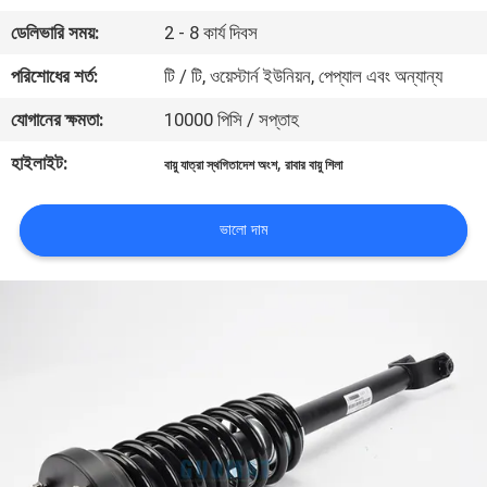
নিয়ন্ত্রণ
ডেলিভারি সময়:
2 - 8 কার্য দিবস
পরিশোধের শর্ত:
টি / টি, ওয়েস্টার্ন ইউনিয়ন, পেপ্যাল ​​এবং অন্যান্য
যোগাযোগ
যোগানের ক্ষমতা:
10000 পিসি / সপ্তাহ
করুন
হাইলাইট:
,
বায়ু যাত্রা স্থগিতাদেশ অংশ
রাবার বায়ু শিলা
উদ্ধৃতির
ভালো দাম
জন্য
আবেদন
সাইট
ম্যাপ
PRIVACY