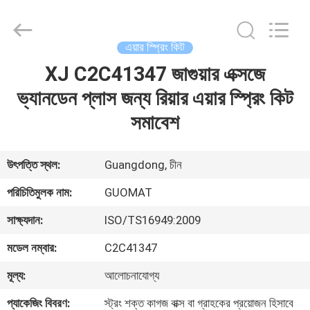
GUOMAT
AIR
SPRING
CO.
,
এয়ার স্প্রিং কিট
LTD.
All
Rights
XJ C2C41347 জাগুয়ার এক্সজে
বাড়ি
Reserved.
ভ্যানডেন প্লাস জন্য রিয়ার এয়ার স্প্রিং কিট
পণ্য
সমাবেশ
আমাদের
উৎপত্তি স্থল:
Guangdong, চীন
সম্পর্কে
পরিচিতিমুলক নাম:
GUOMAT
সাক্ষ্যদান:
ISO/TS16949:2009
কারখানা
মডেল নম্বার:
C2C41347
ভ্রমণ
মূল্য:
আলোচনাযোগ্য
মান
প্যাকেজিং বিবরণ:
স্ট্রং শক্ত কাগজ বাক্স বা গ্রাহকের প্রয়োজন হিসাবে