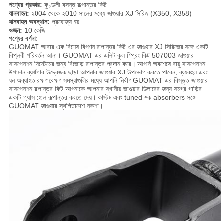
পণ্যের প্রকার:
কুণ্ডলী বসন্ত রূপান্তর কিট
যানবাহন:
২004 থেকে ২010 সালের মধ্যে জাগুয়ার XJ সিরিজ (X350, X358)
যানবাহন অবস্থান:
প্রযোজ্য নয়
ওজন:
10 কেজি
পণ্যের বর্ণনা:
GUOMAT আবার এক বিশেষ বিপণন রূপান্তর কিট এর জাগুয়ার XJ সিরিজের সঙ্গে একটি
বিপ্লবী পরিবর্তন আনা।
GUOMAT এর এলিট কুল স্প্রিং কিট 507003 জাগুয়ার
সাসপেনশন সিস্টেমের জন্য বিজোড় রূপান্তর প্রদান করে।
আপনি অবশেষে বায়ু সাসপেনশন
উপাদান ব্যর্থতার উদ্বেজক ছাড়া আপনার জাগুয়ার XJ উপভোগ করতে পারেন, ব্যয়বহুল এবং
ঘন অব্যাহত রক্ষণাবেক্ষণ সমস্যাগুলির মধ্যে আপনি নির্বাণ
GUOMAT এর বিস্তৃত জাগুয়ার
সাসপেনশন রূপান্তর কিট আপনাকে আপনার স্থানীয় জাগুয়ার ডিলারের জন্য সমগ্র গাড়ির
একটি গ্যাস হোল রূপান্তর করতে দেয়।
কাস্টম এবং tuned শক absorbers সঙ্গে
GUOMAT জাগুয়ার স্থগিতাদেশ নকশা।