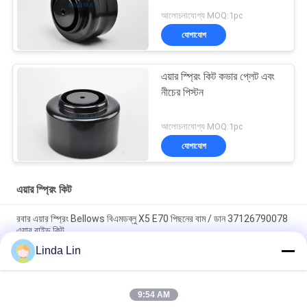
আলোচনাযোগ্য MOQ:1pc
যোগাযোগ
এয়ার স্প্রিং কিট কভার প্লেট এবং
নীচের পিস্টন
আলোচনাযোগ্য MOQ:1pc
যোগাযোগ
এয়ার স্প্রিং কিট
রবার এয়ার স্প্রিং Bellows বিএমডব্লু X5 E70 পিছনের বাম / ডান 37126790078
এয়ার রাইড কিট
Linda Lin
বায়ু স্প্রিং যন্ত্রাংশ Vibracoustic নীচের পিস্টন / কভার প্লেট V1E26a / ভি 1 ই
26 একটি
9:54 AM
রাবার সাসপেনশন এয়ার ব্যাগ 37106784381 BMW 5 জি.টি. F07 / F11 রিয়ার