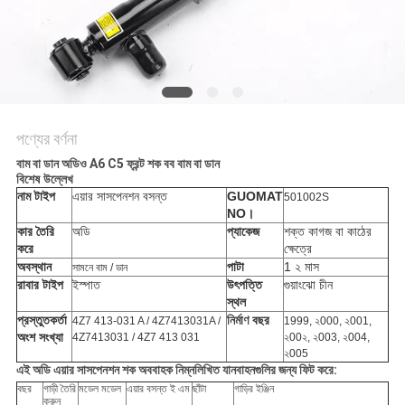
POLICY
পণ্যের বর্ণনা
বাম বা ডান অডিও A6 C5 ফ্রন্ট শক বব বাম বা ডান
বিশেষ উল্লেখ
নাম টাইপ
এয়ার সাসপেনশন বসন্ত
GUOMAT
501002S
NO।
কার তৈরি
অডি
প্যাকেজ
শক্ত কাগজ বা কাঠের
করে
ক্ষেত্রে
অবস্থান
পাটা
1 ২ মাস
সামনে বাম / ডান
রাবার টাইপ
ইস্পাত
উৎপত্তি
গুয়াংঝো চীন
স্থল
প্রস্তুতকর্তা
নির্মাণ
বছর
4Z7 413-031 A / 4Z7413031A /
1999, ২000, ২001,
অংশ সংখ্যা
4Z7413031 / 4Z7 413 031
২00২, ২003, ২004,
২005
এই অডি এয়ার সাসপেনশন শক অববাহক নিম্নলিখিত যানবাহনগুলির জন্য ফিট করে:
বছর
গাড়ী তৈরি
মডেল মডেল
এয়ার বসন্ত ই এম
ছাঁটা
গাড়ির ইঞ্জিন
করুন