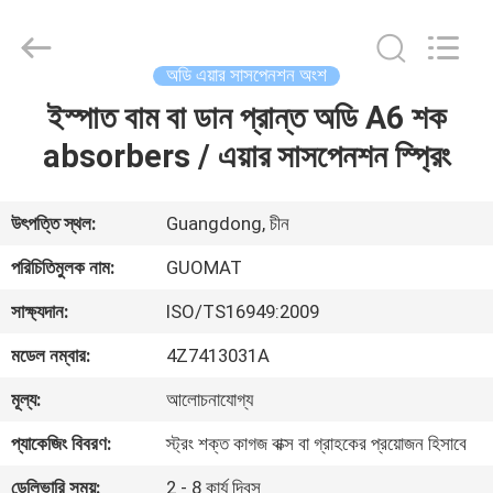
GUOMAT
AIR
SPRING
CO.
,
অডি এয়ার সাসপেনশন অংশ
LTD.
All
Rights
ইস্পাত বাম বা ডান প্রান্ত অডি A6 শক
বাড়ি
Reserved.
absorbers / এয়ার সাসপেনশন স্প্রিং
পণ্য
উৎপত্তি স্থল:
Guangdong, চীন
আমাদের
পরিচিতিমুলক নাম:
GUOMAT
সম্পর্কে
সাক্ষ্যদান:
ISO/TS16949:2009
মডেল নম্বার:
4Z7413031A
কারখানা
মূল্য:
আলোচনাযোগ্য
ভ্রমণ
প্যাকেজিং বিবরণ:
স্ট্রং শক্ত কাগজ বাক্স বা গ্রাহকের প্রয়োজন হিসাবে
মান
ডেলিভারি সময়:
2 - 8 কার্য দিবস