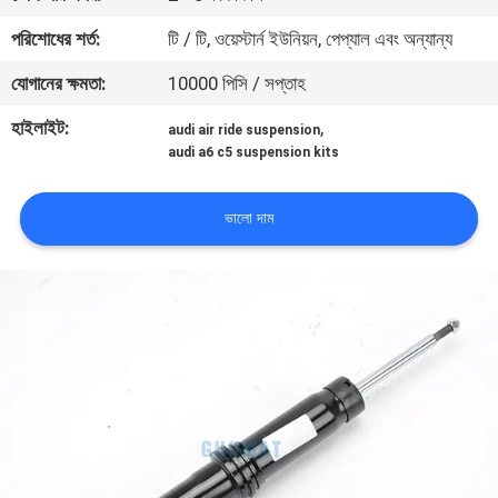
নিয়ন্ত্রণ
পরিশোধের শর্ত:
টি / টি, ওয়েস্টার্ন ইউনিয়ন, পেপ্যাল ​​এবং অন্যান্য
যোগানের ক্ষমতা:
10000 পিসি / সপ্তাহ
যোগাযোগ
হাইলাইট:
,
করুন
audi air ride suspension
audi a6 c5 suspension kits
উদ্ধৃতির
ভালো দাম
জন্য
আবেদন
সাইট
ম্যাপ
PRIVACY