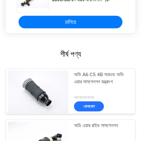
চালিয়ে
শীর্ষ পণ্য
অডি A6 C5 4B অরওড অডি
এয়ার সাসপেনশন যন্ত্রাংশ
আলোচনাযোগ্য
যোগাযোগ
অডি এয়ার রাইড সাসপেনশন