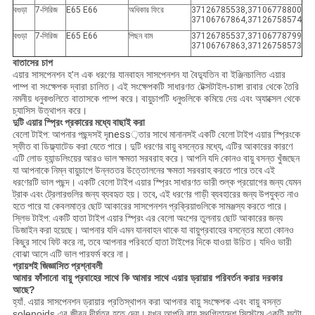
বগুড়া
7-সিরিজ
E65 E66
অধিকার ফিরে
37126785538,37106778800
37106767864,37126758574
বগুড়া
7-সিরিজ
E65 E66
পিছন বাম
37126785537,37106778799
37106767863,37126758573
বাতাসের চাপ
এয়ার সাসপেনশন হ'ল এক ধরণের যানবাহন সাসপেনশন যা বৈদ্যুতিন বা ইঞ্জিনচালিত এয়ার
পাম্প বা সংক্ষেপক দ্বারা চালিত।
এই সংক্ষেপকটি সাধারণত টেক্সটাইল-চাঙ্গা রাবার থেকে তৈরি
নমনীয় ধনুকগুলিতে বাতাসকে পাম্প করে।
বায়ুচাপটি ধনুগুলিকে কমিয়ে দেয় এবং অ্যাক্সেল থেকে
চ্যাসিস উত্থাপন করে।
দুটি এয়ার স্প্রিং প্রকারের মধ্যে বাছাই করা
বেলো টাইপ: আপনার পছন্দসই দৃness়তার সাথে মানানসই একটি বেলো টাইপ এয়ার স্প্রিংকে
স্ফীত বা ডিফ্ল্যাটেড করা যেতে পারে। দুটি ধরণের বায়ু বসন্তের মধ্যে, এটির আকারের কারণে
এটি লোড হ্যান্ডলিংয়ের আরও ভাল ক্ষমতা সরবরাহ করে। আপনি যদি কোনও বায়ু বসন্ত খুঁজছেন
যা আপনাকে নিম্ন বায়ুচাপে উন্নততর উত্তোলনের ক্ষমতা সরবরাহ করতে পারে তবে এই
ধরণেরটি ভাল পছন্দ। একটি বেলো টাইপ এয়ার স্প্রিং সাধারণত ভারী শুল্ক প্রয়োগের জন্য যেমন
ট্রাক এবং ট্রেলারগুলির জন্য ব্যবহৃত হয়। তবে, এই ধরণের গাড়ী ব্যবহারের জন্য উপযুক্ত নাও
হতে পারে যা কেবলমাত্র ছোট আকারের সাসপেনশন প্রক্রিয়াগুলিকে সামঞ্জস্য করতে পারে।
স্লিভ টাইপ: একটি হাতা টাইপ এয়ার স্প্রিং এর বেলো অংশের তুলনায় ছোট আকারের জন্য
ডিজাইন করা হয়েছে। আপনার যদি এমন যানবাহন থাকে যা বায়ুপ্রবাহের বসন্তের মতো কোনও
কিছুর সাথে ফিট করে না, তবে আপনার পরিবর্তে হাতা টাইপের দিকে যাওয়া উচিত। যদিও ভারী
বোঝা আসে এটি ভাল পারফর্ম করে না।
প্রায়শই জিজ্ঞাসিত প্রশ্নাবলী
আমার ফাঁসানো বায়ু প্রবাহের সাথে কি আমার সাথে এয়ার ড্রায়ার পরিবর্তন করার দরকার
আছে?
হ্যাঁ.
এয়ার সাসপেনশন ড্রায়ার প্রতিস্থাপন করা আপনার বায়ু সংক্ষেপক এবং বায়ু বসন্ত
solenoids এর জীবন দীর্ঘতর হতে দেয়।
যখন আপনি বায়ু স্থগিতাদেশ সিস্টেমে একটি ফুটো