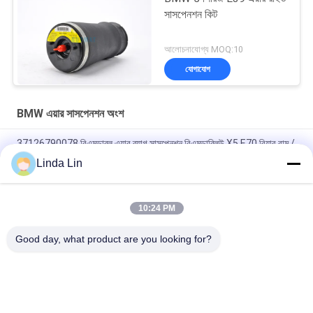
সাসপেনশন কিট
আলোচনাযোগ্য MOQ:10
যোগাযোগ
BMW এয়ার সাসপেনশন অংশ
37126790078 বিএমডাব্লু এয়ার ব্যাগ সাসপেনশন বিএমডাব্লিউ X5 E70 রিয়ার বাম /
ডান জন্য স্প্রিং
Linda Lin
2009-2015 F04, F02 চ্যাসি রিয়ার এক পেয়ার এয়ার স্প্রিং স্ট্র্যাট
37106791676/37126791675
10:24 PM
ফ্রন্ট ডান বায়ু স্প্রিং প্রতিস্থাপন ব্যাগ 00-06 BMW X5 E53 4 - কোণ লেভেলিং
Good day, what product are you looking for?
সব