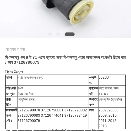
POLICY
পণ্যের বর্ণনা
বিএমডাব্লু এক্স 6 ই 71 এয়ার ব্যাগের জন্য বিএমডাব্লু এয়ার সাসপেনশন অংশগুলি রিয়ার বাম
/ ডান 37126790079
বিশেষ উল্লেখ
আদর্শ
এয়ার সাসপেনশন বসন্ত
গুম্যাট
502004
নং
গাড়ি তৈরি
বগুড়া
প্যাকেজ
শক্ত কাগজ / বাক্স
অবস্থান
রিয়ার বাম / ডান
পাটা
এক বছর
রাবার
প্রাকৃতিক রাবার
উৎপত্তি
গুয়াংজু চীন (মূল ভূমি)
টাইপ
স্থল
উত্পাদনকারী
37126790078 37126790081 37126790082
বছর
2007, 2008,
অংশ
37126790083 37126774041 37126783419
2009, 2010,
নেই।
37126790079
2011, 2012,
2013