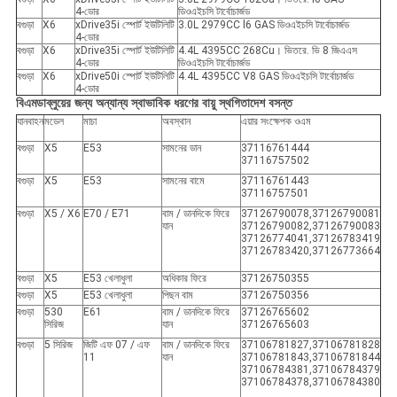
4-ডোর
ডিওএইচসি টার্বোচার্জড
বগুড়া
X6
xDrive35i স্পোর্ট ইউটিলিটি
3.0L 2979CC l6 GAS ডিওএইচসি টার্বোচার্জড
4-ডোর
বগুড়া
X6
xDrive35i স্পোর্ট ইউটিলিটি
4.4L 4395CC 268Cu। ভিতরে. ভি 8 জিএএস
4-ডোর
ডিওএইচসি টার্বোচার্জড
বগুড়া
X6
xDrive50i স্পোর্ট ইউটিলিটি
4.4L 4395CC V8 GAS ডিওএইচসি টার্বোচার্জড
4-ডোর
বিএমডাব্লুয়ের জন্য অন্যান্য স্বাভাবিক ধরণের বায়ু স্থগিতাদেশ বসন্ত
যানবাহন
মডেল
মাচা
অবস্থান
এয়ার সংক্ষেপক ওএম
বগুড়া
X5
E53
সামনের ডান
37116761444
37116757502
বগুড়া
X5
E53
সামনের বামে
37116761443
37116757501
বগুড়া
X5 / X6
E70 / E71
বাম / ডানদিকে ফিরে
37126790078,37126790081
যান
37126790082,37126790083
37126774041,37126783419
37126783420,37126773664
বগুড়া
X5
E53 খেলাধুলা
অধিকার ফিরে
37126750355
বগুড়া
X5
E53 খেলাধুলা
পিছন বাম
37126750356
বগুড়া
530
E61
বাম / ডানদিকে ফিরে
37126765602
সিরিজ
যান
37126765603
বগুড়া
5 সিরিজ
জিটি এফ 07 / এফ
বাম / ডানদিকে ফিরে
37106781827,37106781828
11
যান
37106781843,37106781844
37106784381,37106784379
37106784378,37106784380