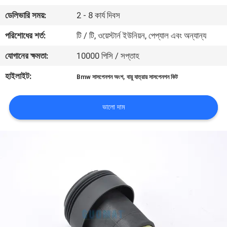
নিয়ন্ত্রণ
ডেলিভারি সময়:
2 - 8 কার্য দিবস
পরিশোধের শর্ত:
টি / টি, ওয়েস্টার্ন ইউনিয়ন, পেপ্যাল ​​এবং অন্যান্য
যোগাযোগ
যোগানের ক্ষমতা:
10000 পিসি / সপ্তাহ
করুন
হাইলাইট:
,
Bmw সাসপেনশন অংশ
বায়ু যাত্রায় সাসপেনশন কিট
উদ্ধৃতির
ভালো দাম
জন্য
আবেদন
সাইট
ম্যাপ
PRIVACY