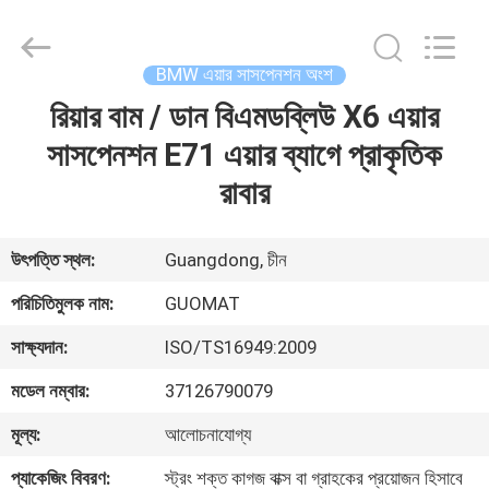
GUOMAT
AIR
SPRING
CO.
,
BMW এয়ার সাসপেনশন অংশ
LTD.
All
Rights
রিয়ার বাম / ডান বিএমডব্লিউ X6 এয়ার
বাড়ি
Reserved.
সাসপেনশন E71 এয়ার ব্যাগে প্রাকৃতিক
পণ্য
রাবার
আমাদের
উৎপত্তি স্থল:
Guangdong, চীন
সম্পর্কে
পরিচিতিমুলক নাম:
GUOMAT
সাক্ষ্যদান:
ISO/TS16949:2009
কারখানা
মডেল নম্বার:
37126790079
ভ্রমণ
মূল্য:
আলোচনাযোগ্য
মান
প্যাকেজিং বিবরণ:
স্ট্রং শক্ত কাগজ বাক্স বা গ্রাহকের প্রয়োজন হিসাবে